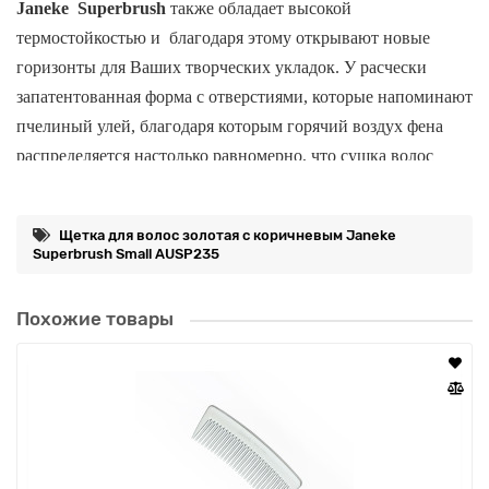
Janeke
Superbrush
также обладает высокой
термостойкостью и благодаря этому открывают новые
горизонты для Ваших творческих укладок. У расчески
запатентованная форма с отверстиями, которые напоминают
пчелиный улей, благодаря которым горячий воздух фена
распределяется настолько равномерно, что сушка волос
происходит за несколько мгновений без всякого вреда для
них.
Щетка для волос золотая с коричневым Janeke
Superbrush Small AUSP235
Все изделия бренда Janeke на 80% производятся вручную, а
Похожие товары
современные инновационные технологии и материалы
делают продукцию бренда уникальной.
Изысканый,стильный и эргономичный дизайн, яркие и
необычные цветовые решения - все это приносит истинное
удовольствие от аксессуаров Janeke и делает их
уникальными!