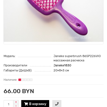
Модель:
Janeke superbrush 86SP226VIO
массажная расческа
Производители
Janeke1830
Габариты (ДхШхВ):
20×8×3 см
66.00 BYN
В корзину