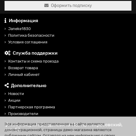
Оформить подписку
Информация
Janeke1830
Политика безопасности
Условия соглашения
Служба поддержки
Контакты и схема проезда
Возврат товара
Личный кабинет
Дополнительно
Новости
Акции
Партнерская программа
Производители
Вся информация представленная на сайте является
г.Минск,ул.М.Богдановича 118, тц. Некрасовский,
пав. 57
демонстрационной, страницы демо-магазина являются
публичным сайтом. Оставляя на нем информацию о своих