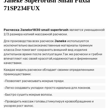
Janeke Superbrush Small Fuxia
71SP234FUX
Расческа Janeke1830 small superbrush
является уменьшенной
2/3 размера копией массажной расчески.
Для производства всех расчесок
Janeke
используются
исключительно высококачественные материалы премиум
класса.Они помогают сохранять внешний вид изделия
длительное время после экплуатации.Так же расчески и гребни
впечатляют нас своей красотой,надежностью и фирменными
качествами.
Каждая модель расчески обладает своими определенными
преимуществами:
-Позволяет расчесывать мокрые пряди.
-Легко создавать укладки-просто идеальна для локонов.
-Быстро сушить мокрые волосы.
-Проводить массаж головы,стимулируя кровообращение и
уксоряя рост волос.