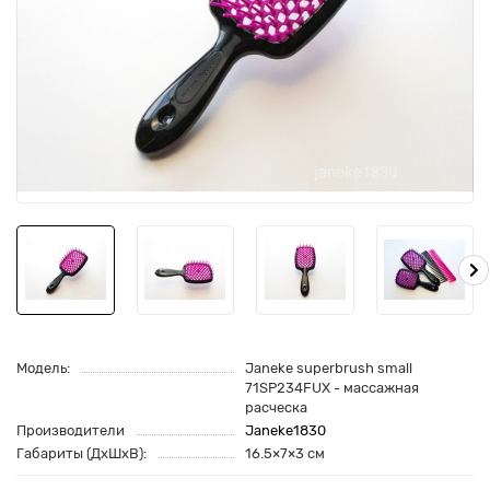
Модель:
Janeke superbrush small
71SP234FUX - массажная
расческа
Производители
Janeke1830
Габариты (ДхШхВ):
16.5×7×3 см