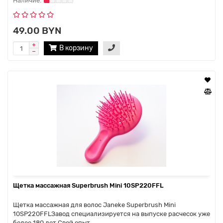
49.00 BYN
В корзину
Щетка массажная Superbrush Mini 10SP220FFL
Щетка массажная для волос Janeke Superbrush Mini
10SP220FFLЗавод специализируется на выпуске расчесок уже
более 180 лет.Свой опыт ..