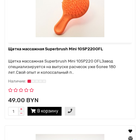
Щетка массажная Superbrush Mini 10SP220OFL
Щетка массажная Superbrush Mini 10SP220 OFLЗавод
специализируется на выпуске расчесок уже более 180
лет.Свой опыт и колоссальный п..
49.00 BYN
В корзину