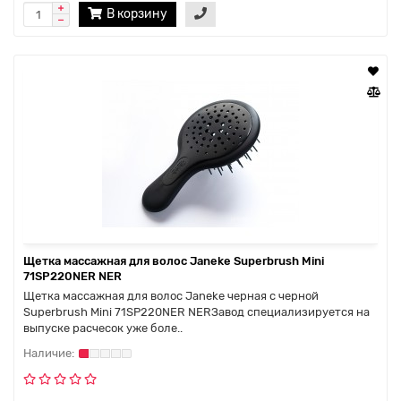
В корзину
Щетка массажная для волос Janeke Superbrush Mini
71SP220NER NER
Щетка массажная для волос Janeke черная с черной
Superbrush Mini 71SP220NER NERЗавод специализируется на
выпуске расчесок уже боле..