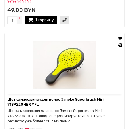
49.00 BYN
В корзину
Щетка массажная для волос Janeke Superbrush Mini
71SP220NER YFL
Щетка массажная для волос Janeke Superbrush Mini
71SP220NER YFLЗавод специализируется на выпуске
расчесок уже более 180 лет.Свой о..