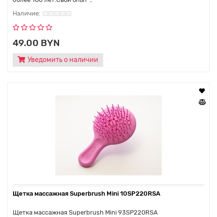
49.00 BYN
Уведомить о наличии
Щетка массажная Superbrush Mini 10SP220RSA
Щетка массажная Superbrush Mini 93SP220RSA