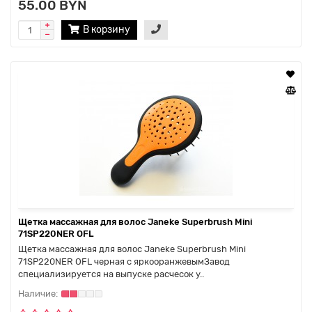
55.00 BYN
В корзину
Щетка массажная для волос Janeke Superbrush Mini
71SP220NER OFL
Щетка массажная для волос Janeke Superbrush Mini
71SP220NER OFL черная с яркооранжевымЗавод
специализируется на выпуске расчесок у..