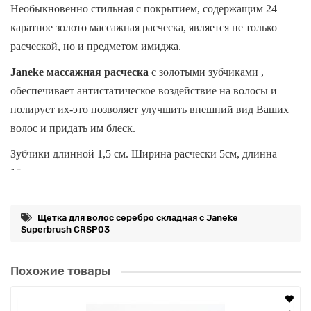
Необыкновенно стильная с покрытием, содержащим 24
каратное золото массажная расческа, является не только
расческой, но и предметом имиджа.
Janeke массажная расческа
с золотыми зубчиками
,
обеспечивает антистатическое воздействие на волосы и
полирует их-это позволяет улучшить внешний вид Ваших
волос и придать им блеск.
Зубчики длинной 1,5 см. Ширина расчески 5см, длинна
15см.
Щетка для волос серебро складная с Janeke
Все изделия бренда Janeke на 80% производятся вручную, а
Superbrush CRSP03
современные инновационные технологии и материалы
делают продукцию бренда уникальной.
Похожие товары
Изысканый,стильный и эргономичный дизайн, яркие и
необычные цветовые решения - все это приносит истинное