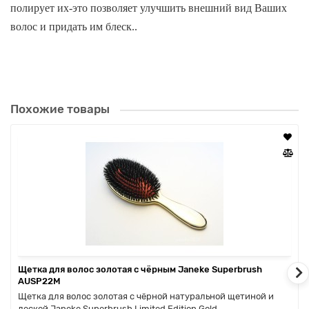
полирует их-это позволяет улучшить внешний вид Ваших
волос и придать им блеск..
Janeke
Superbrush
также обладает высокой
термостойкостью и благодаря этому открывают новые
горизонты для Ваших творческих укладок. У расчески
Похожие товары
запатентованная форма с отверстиями, которые напоминают
пчелиный улей, благодаря которым горячий воздух фена
распределяется настолько равномерно, что сушка волос
происходит за несколько мгновений без всякого вреда для
них.
Все изделия бренда Janeke на 80% производятся вручную, а
Щетка для волос золотая с чёрным Janeke Superbrush
современные инновационные технологии и материалы
AUSP22M
Щетка для волос золотая с чёрной натуральной щетиной и
делают продукцию бренда уникальной.
леской Janeke Superbrush Limited Edition Gold