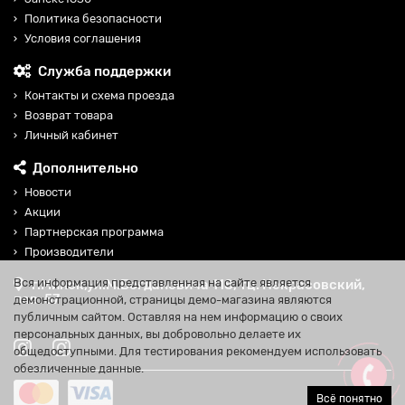
Политика безопасности
Условия соглашения
Служба поддержки
Контакты и схема проезда
Возврат товара
Личный кабинет
Дополнительно
Новости
Акции
Партнерская программа
Производители
Вся информация представленная на сайте является
г.Минск,ул.М.Богдановича 118, тц. Некрасовский,
пав. 57
демонстрационной, страницы демо-магазина являются
публичным сайтом. Оставляя на нем информацию о своих
персональных данных, вы добровольно делаете их
общедоступными. Для тестирования рекомендуем использовать
обезличенные данные.
Всё понятно