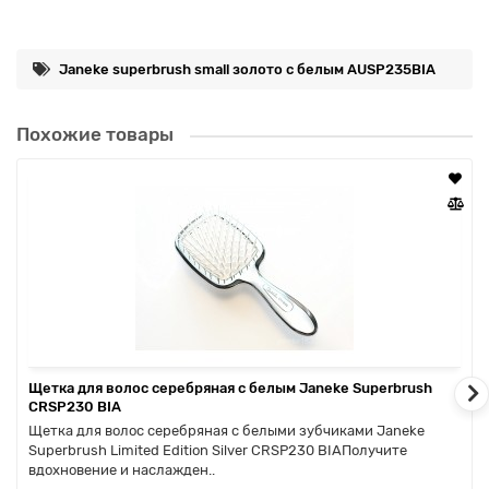
них.
Janeke superbrush small золото с белым AUSP235BIA
Все изделия бренда Janeke на 80% производятся вручную, а
Похожие товары
современные инновационные технологии и материалы
делают продукцию бренда уникальной.
Изысканый,стильный и эргономичный дизайн, яркие и
необычные цветовые решения - все это приносит истинное
удовольствие от аксессуаров Janeke и делает их
уникальными!
Щетка для волос серебряная с белым Janeke Superbrush
CRSP230 BIA
Щетка для волос серебряная с белыми зубчиками Janeke
Superbrush Limited Edition Silver CRSP230 BIAПолучите
вдохновение и наслажден..