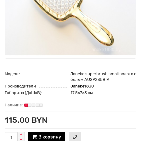
Модель:
Janeke superbrush small золото с
белым AUSP235BIA
Производители
Janeke1830
Габариты (ДхШхВ):
17.5×7×3 см
115.00 BYN
В корзину