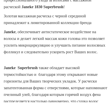
профессионального ухода за волосами с массажной
расческой
Janeke 1830
Superbrush
!
Золотая массажная расческа с черной серединой
принадлежит к лимитированной коллекции бренда
Janeke
, обеспечивает антистатическое воздействие на
волосы и делает легкий массаж кожи головы-это позволяет
усилить микроциркуляцию и улучшить питание волосяных
фолликул и следовательно ускорить рост Ваших волос.
Janeke
Superbrush
также обладает высокой
термостойкостью и благодаря этому открывают новые
горизонты для Ваших творческих укладок. У расчески
запатентованная форма с отверстиями, которые напоминают
пчелиный улей, благодаря которым горячий воздух фена
распределяется настолько равномерно, что сушка волос
происходит за несколько мгновений без всякого вреда для