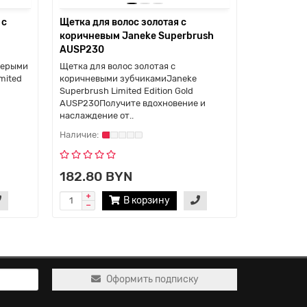
 с
Щетка для волос золотая с
Щетка для
коричневым Janeke Superbrush
Janeke Su
AUSP230
серыми
Щетка для волос золотая с
Щетка для 
mited
коричневыми зубчикамиJaneke
зубчикамиJ
Superbrush Limited Edition Gold
Edition Go
AUSP230Получите вдохновение и
наслаждени
наслаждение от..
182.80 BYN
140.00
В корзину
Оформить подписку