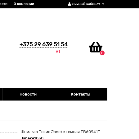
ости
О компании
Личный кабинет
+375 29 639 51 54
А1
0
Новости
Контакты
Шпилька Токио Janeke темная TB60941T
Janeke1830