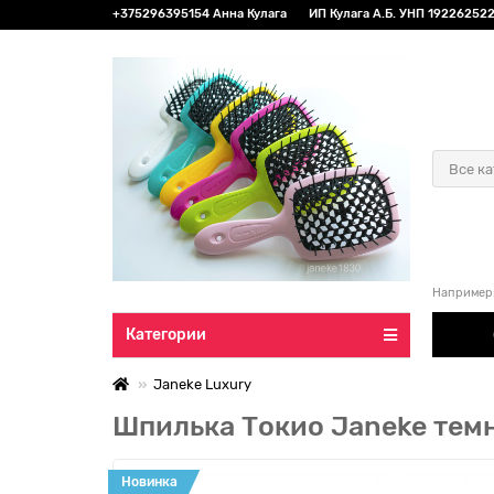
+375296395154 Анна Кулага
ИП Кулага А.Б. УНП 192262522 
Все к
Например
Категории
Janeke Luxury
Шпилька Токио Janeke тем
Новинка