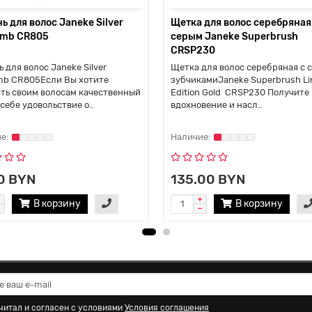
ь для волос Janeke Silver
Щетка для волос серебряная
omb CR805
серым Janeke Superbrush
CRSP230
 для волос Janeke Silver
Щетка для волос серебряная с 
mb CR805Если Вы хотите
зубчикамиJaneke Superbrush Li
ть своим волосам качественный
Edition Gold CRSP230 Получите
 себе удовольствие о..
вдохновение и насл..
0 BYN
135.00 BYN
В корзину
В корзину
читал и согласен с условиями
Условия соглашения