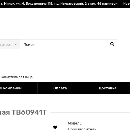
г. Минск, ул. М. Богдановича 118, т.ц. Некрасовский, 2 этаж, 46 павильон
Нов
атегории
:
косметика для лица
О компании
Оплата
Доставка
ная TB60941T
Модель:
Производители