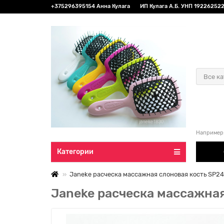
+375296395154 Анна Кулага
ИП Кулага А.Б. УНП 192262522 
Все к
Например
Категории
Janeke расческа массажная слоновая кость SP2
Janeke расческа массажна