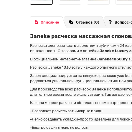
Описание
Отзывов (0)
Вопрос-
Janeke расческа массажная слонов
Расческа слоновая кость с золотыми зубчиками 24 ка
изысканность. С товарами с линейки
Janeke Luxury a
В официальном интернет-магазине
Janeke1830.by
в
Расчески Janeke 1830 есть у каждого опытного стили
Завод специализируется на выпуске расчесок уже бол
радоваться уникальной, функциональной, стильной ра
Для производства всех расчесок
Janeke
используются
длительное время после эксплуатации. Так же расчес
Каждая модель расчески обладает своими определен
-Позволяет расчесывать мокрые пряди.
-Легко создавать укладки-просто идеальна для локоно
-Быстро сушить мокрые волосы.