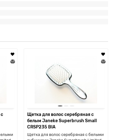
 с
Щетка для волос серебряная с
Щетка для
белым Janeke Superbrush Small
коричнев
CRSP235 BIA
Small AU
белыми
Щетка для волос серебряная с белыми
Щетка для 