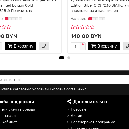
 зубчикамиJaneke Superbrush
зубчиками Janeke Superbrush L
imited Edition Gold
Edition Silver CRSP230 BIAПолу
5BIA Получите вд..
вдохновение и наслажден..
00 BYN
140.00 BYN
В корзину
В корзину
читал и согласен с условиями
Условия соглашения
жба поддержки
Дополнительно
ты и схема проезда
Новости
т товара
Акции
й кабинет
Партнерская программа
Производители