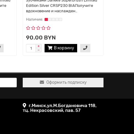
imited
зубчиками Janeke Superbrush Limited
коричневы
чите
Edition Silver CRSP230 BIAПолучите
Janeke Supe
вдохновение и наслажден..
Gold AUSP2
90.00 BYN
115.00
В корзину
Оформить подписку
г.Минск,ул.М.Богдановича 118,
тц. Некрасовский, пав. 57