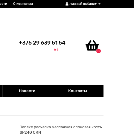
ости
О компании
Личный кабинет
+375 29 639 51 54
А1
0
Новости
Контакты
Janeke расческа массажная слоновая кость
SP24G CRN