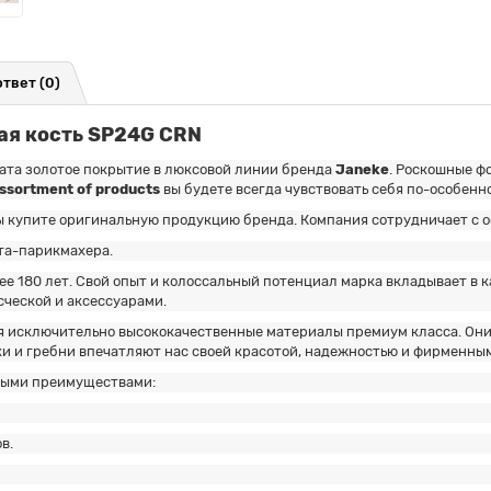
ответ
(0)
ая кость SP24G CRN
рата золотое покрытие в люксовой линии бренда
Janeke
. Роскошные ф
ssortment of products
вы будете всегда чувствовать себя по-особенн
ы купите оригинальную продукцию бренда. Компания сотрудничает с 
ста-парикмахера.
ее 180 лет. Свой опыт и колоссальный потенциал марка вкладывает в
сческой и аксессуарами.
 исключительно высококачественные материалы премиум класса. Они
ки и гребни впечатляют нас своей красотой, надежностью и фирменны
ными преимуществами:
в.