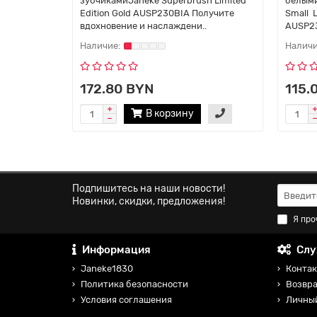
зубчикамиJaneke Superbrush Limited
белыми
Edition Gold AUSP230BIA Получите
Small L
вдохновение и наслаждени..
AUSP23
172.80 BYN
115.
В корзину
Подпишитесь на наши новости!
Новинки, скидки, предложения!
Я про
Информация
Слу
Janeke1830
Контак
Политика безопасности
Возвра
Условия соглашения
Личны