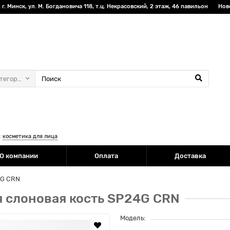
г. Минск, ул. М. Богдановича 118, т.ц. Некрасовский, 2 этаж, 46 павильон
Нов
атегории
:
косметика для лица
О компании
Оплата
Доставка
4G CRN
я слоновая кость SP24G CRN
Модель: