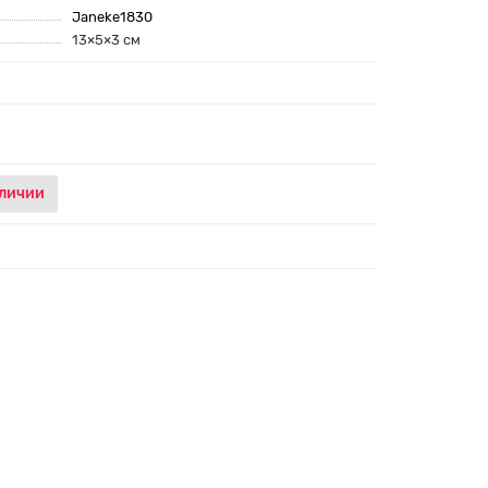
Janeke1830
13×5×3 см
аличии