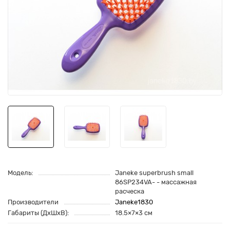
Модель:
Janeke superbrush small
86SP234VA- - массажная
расческа
Производители
Janeke1830
Габариты (ДхШхВ):
18.5×7×3 см