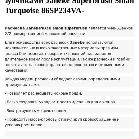
зубчиками Janeke Superbrush Small
Turquoise 86SP234VA-
Расческа Janeke1830 smoll superbrush
является уменьшенной
2/3 размера копией массажной расчески.
Для производства всех расчесок
Janeke
используются
исключительно высококачественные материалы премиум
класса.Они помогают сохранять внешний вид изделия
длительное время после экплуатации.Так же расчески и гребни
впечатляют нас своей красотой,надежностью и фирменными
качествами.
Каждая модель расчески обладает своими определенными
преимуществами:
-Позволяет расчесывать мокрые пряди.
-Легко создавать укладки-просто идеальна для локонов.
-Быстро сушить мокрые волосы.
-Проводить массаж головы,стимулируя кровообращение и
уксоряя рост волос.