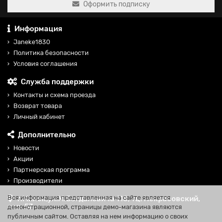
Оформить подписку
Информация
Janeke1830
Политика безопасности
Условия соглашения
Служба поддержки
Контакты и схема проезда
Возврат товара
Личный кабинет
Дополнительно
Новости
Акции
Партнерская программа
Производители
Вся информация представленная на сайте является
г.Минск,ул.М.Богдановича 118, тц. Некрасовский,
пав. 57
демонстрационной, страницы демо-магазина являются
публичным сайтом. Оставляя на нем информацию о своих