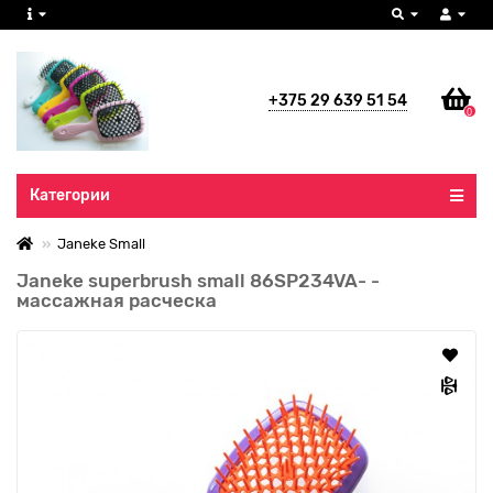
+375 29 639 51 54
0
Все категории
Категории
Janeke Small
Janeke superbrush small 86SP234VA- -
массажная расческа