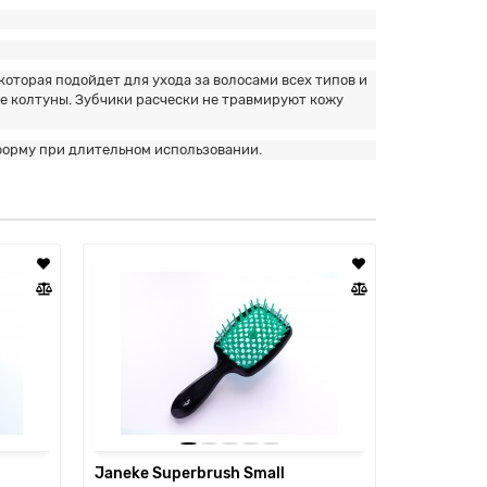
оторая подойдет для ухода за волосами всех типов и
ые колтуны. Зубчики расчески не травмируют кожу
форму при длительном использовании.
Janeke Superbrush Small
Janeke Su