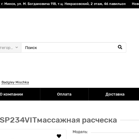
г. Минск, ул. М. Богдановича 118, т.ц. Некрасовский, 2 этаж, 46 павильон
Нов
атегории
:
Badgley Mischka
О компании
Оплата
Доставка
86SP234VITмассажная расческа
Модель: