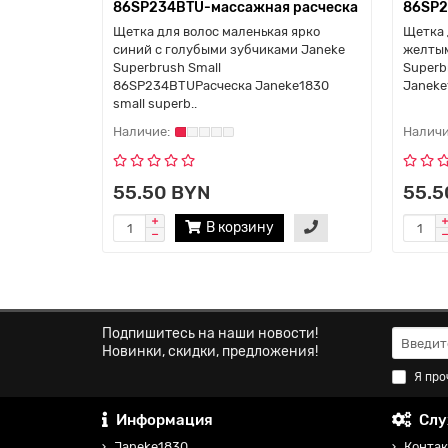
86SP234BTU-массажная расческа
86SP2
Щетка для волос маленькая ярко
Щетка 
синий с голубыми зубчиками Janeke
желтым
Superbrush Small
Superb
86SP234BTUРасческа Janeke1830
Janeke
small superb..
55.50 BYN
55.5
В корзину
Подпишитесь на наши новости!
Новинки, скидки, предложения!
Я про
Информация
Слу
Janeke1830
Контак