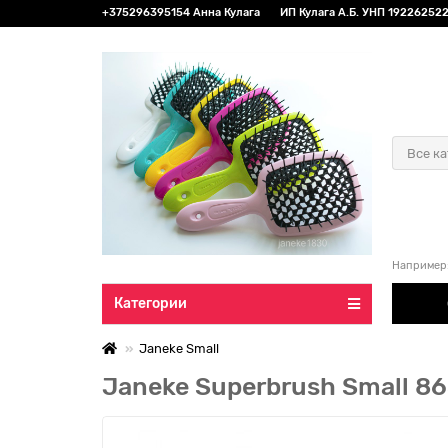
+375296395154 Анна Кулага
ИП Кулага А.Б. УНП 192262522 
Все к
Например
Категории
Janeke Small
Janeke Superbrush Small 