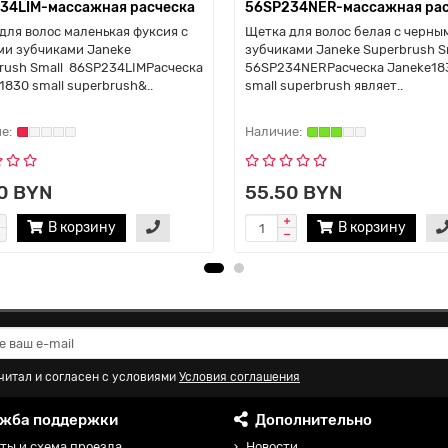
34LIM-массажная расческа
56SP234NER-массажная рас
для волос маленькая фуксия с
Щетка для волос белая с черны
и зубчиками Janeke
зубчиками Janeke Superbrush S
rush Small 86SP234LIMРасческа
56SP234NERРасческа Janeke18
1830 small superbrush&..
small superbrush являет..
0 BYN
55.50 BYN
В корзину
В корзину
читал и согласен с условиями
Условия соглашения
жба поддержки
Дополнительно
ты и схема проезда
Новости