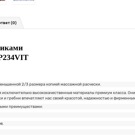
ответ
(0)
чиками
SP234VIT
еньшенной 2/3 размера копией массажной расчески.
 исключительно высококачественные материалы премиум класса. Они
ки и гребни впечатляют нас своей красотой, надежностью и фирменны
ными преимуществами:
в.