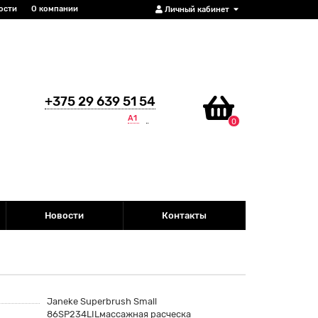
ости
О компании
Личный кабинет
+375 29 639 51 54
А1
0
Новости
Контакты
Janeke Superbrush Small
86SP234LILмассажная расческа