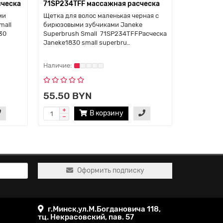
ческа
71SP234TFF массажная расческа
83SP234F
ми
Щетка для волос маленькая черная с
Щетка для 
mall
бирюзовыми зубчиками Janeke
фуксия зуб
30
Superbrush Small 71SP234TFFРасческа
Small 83S
Janeke1830 small superbru..
Janeke1830
55.50 BYN
55.50 
В корзину
Оформить подписку
г.Минск,ул.М.Богдановича 118,
тц. Некрасовский, пав. 57