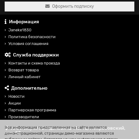
Оформить подписку
Информация
Janeke1830
Политика безопасности
Условия соглашения
Служба поддержки
Контакты и схема проезда
Возврат товара
Личный кабинет
Дополнительно
Новости
Акции
Партнерская программа
Производители
Вся информация представленная на сайте является
г.Минск,ул.М.Богдановича 118, тц. Некрасовский,
пав. 57
демонстрационной, страницы демо-магазина являются