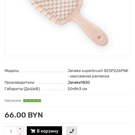
Модель:
Janeke superbrush 82SP226PNK
- массажная расческа
Производители
Janeke1830
Габариты (ДхШхВ):
20×8×3 см
66.00 BYN
В корзину