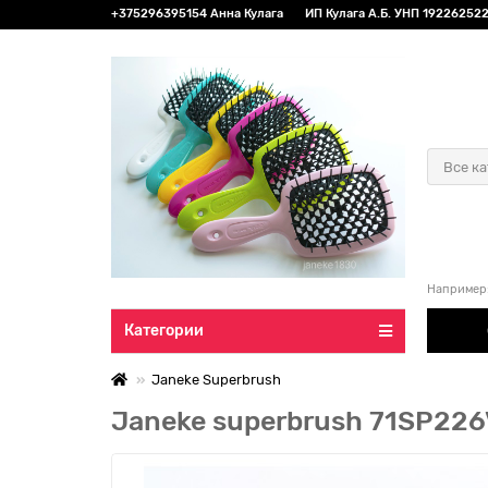
+375296395154 Анна Кулага
ИП Кулага А.Б. УНП 192262522 
Все к
Например
Категории
Janeke Superbrush
Janeke superbrush 71SP226