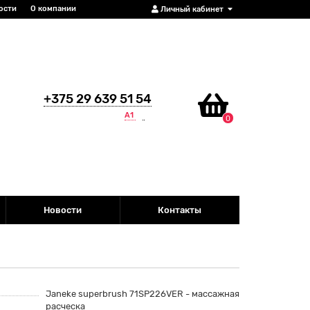
ости
О компании
Личный кабинет
+375 29 639 51 54
А1
0
Новости
Контакты
Janeke superbrush 71SP226VER - массажная
расческа