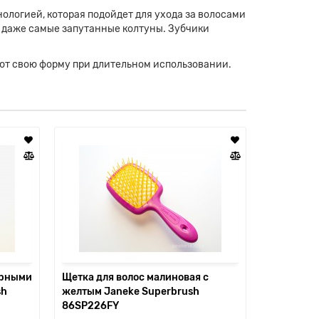
ологией, которая подойдет для ухода за волосами
ь даже самые запутанные колтуны. Зубчики
яют свою форму при длительном использовании.
ерными
Щетка для волос малиновая с
Janeke s
sh
желтым Janeke Superbrush
86SP226FY