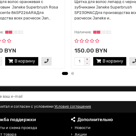
для волос оранжевая с
Щетка для волос лепард с чер
овым Janeke Superbrush Rosa
зубчиками Janeke Superbrush
scente 86SP226ARAДля
SP230MACДля производства вс
одства всех расчесок Jan..
расчесок Janeke и..
0 BYN
150.00 BYN
В корзину
В корзину
читал и согласен с условиями
Условия соглашения
жба поддержки
Дополнительно
ты и схема проезда
Новости
т товара
Акции