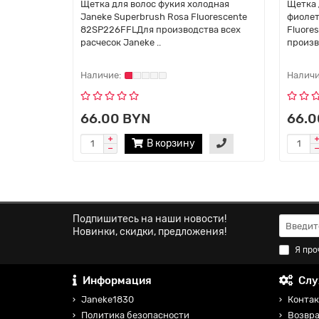
Щетка для волос фукия холодная
Щетка 
Janeke Superbrush Rosa Fluorescente
фиолет
82SP226FFLДля производства всех
Fluore
расчесок Janeke ..
произв
66.00 BYN
66.0
В корзину
Подпишитесь на наши новости!
Новинки, скидки, предложения!
Я про
Информация
Слу
Janeke1830
Контак
Политика безопасности
Возвра