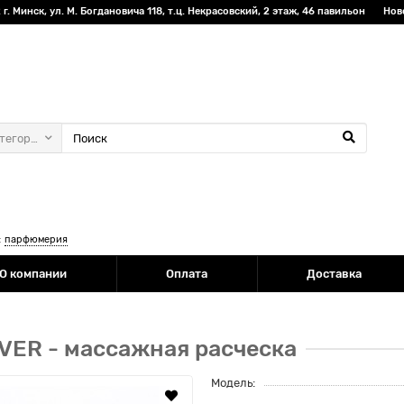
г. Минск, ул. М. Богдановича 118, т.ц. Некрасовский, 2 этаж, 46 павильон
Нов
атегории
:
парфюмерия
О компании
Оплата
Доставка
VER - массажная расческа
Модель: