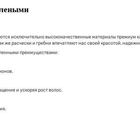
елеными
ются исключительно высококачественные материалы премиум кл
ак же расчески и гребни впечатляют нас своей красотой, наде
еленными преимуществами:
конов.
щение и ускоряя рост волос.
ия.