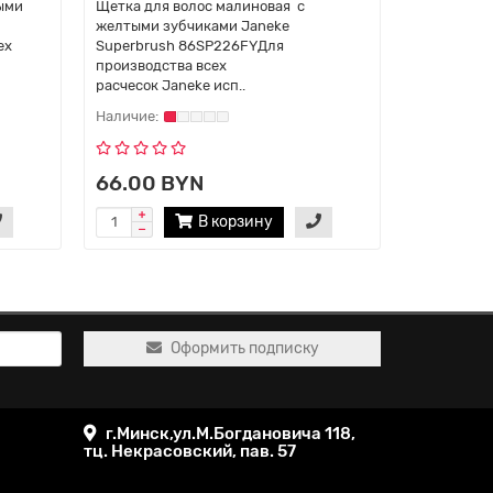
ными
Щетка для волос малиновая с
Щетка для 
желтыми зубчиками Janeke
неоновыми
ех
Superbrush 86SP226FYДля
Janeke Su
производства всех
производст
расчесок Janeke исп..
66.00 BYN
66.00 
В корзину
Оформить подписку
г.Минск,ул.М.Богдановича 118,
тц. Некрасовский, пав. 57