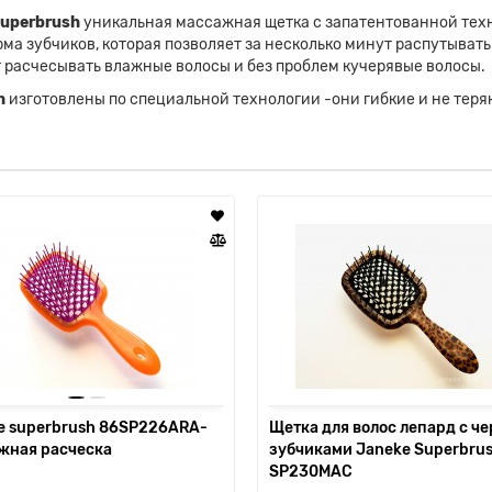
uperbrush
уникальная массажная щетка с запатентованной техн
рма зубчиков, которая позволяет за несколько минут распутыват
 расчесывать влажные волосы и без проблем кучерявые волосы.
h
изготовлены по специальной технологии -они гибкие и не тер
e superbrush 86SP226ARA-
Щетка для волос лепард с ч
жная расческа
зубчиками Janeke Superbru
SP230MAC