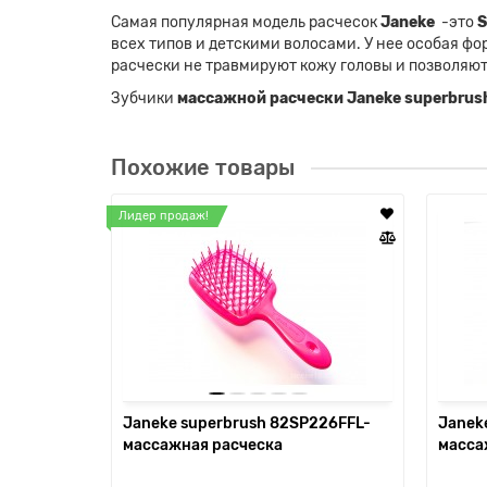
Самая популярная модель расчесок
Janeke
-это
S
всех типов и детскими волосами. У нее особая фо
расчески не травмируют кожу головы и позволяют
Зубчики
массажной расчески Janeke superbrus
Похожие товары
Лидер продаж!
Janeke superbrush 82SP226FFL-
Janek
массажная расческа
масса