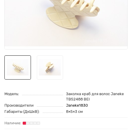
Модель:
Заколка краб для волос Janeke
TB52488 BEI
Производители
Janeke1830
Габариты (ДхШхВ):
8×5×3 см