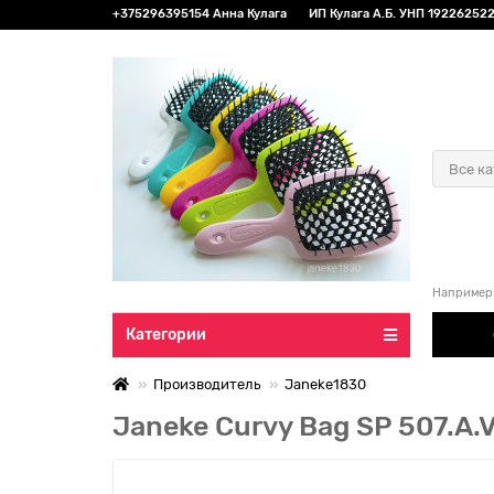
+375296395154 Анна Кулага
ИП Кулага А.Б. УНП 192262522 
Все к
Например
Категории
Производитель
Janeke1830
Janeke Curvy Bag SP 507.A