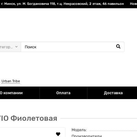
г. Минск, ул. М. Богдановича 118, т.ц. Некрасовский, 2 этаж, 46 павильон
Нов
атегории
:
Urban Tribe
О компании
Оплата
Доставка
.VIO Фиолетовая
Модель:
Производители