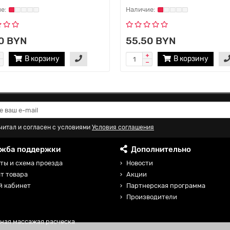
0 BYN
55.50 BYN
В корзину
В корзину
читал и согласен с условиями
Условия соглашения
жба поддержки
Дополнительно
ты и схема проезда
Новости
т товара
Акции
й кабинет
Партнерская программа
Производители
льная массажая расческа