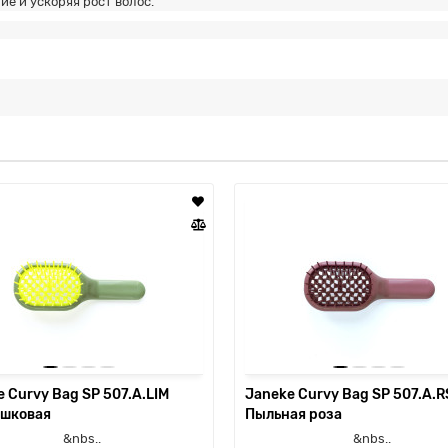
е и ускоряя рост волос.
 Curvy Bag SP 507.A.LIM
Janeke Curvy Bag SP 507.A.
шковая
Пыльная роза
nbs..
&nbs..