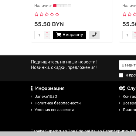
55.50 BYN
55.5
В корзину
Подпишитесь на наши новости!
Новинки, скидки, предложения!
Я про
Информация
Слу
Janeke1830
Контак
Политика безопасности
Возвра
Условия соглашения
Личны
Janeke Superbrush The Original Italian Patent оригина