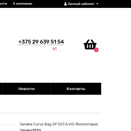
ости
О компании
Личный кабинет
+375 29 639 51 54
А1
0
Новости
Контакты
Janeke Curvy Bag SP 507.A.VIO Фиолетовая
Janeke1830