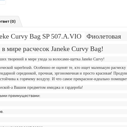
ответ
(0)
ke Curvy Bag SP 507.A.VIO
Фиолетовая
есок Janeke Curvy Bag!
 ухода за волосами-щетка Janeke Curvy!
ческой superbrush. Особенно ее оценят те, кто ищет маленькую расческ
гендарной серединкой, прочная, эргономичная и просто красивая! Продув
стойчива к горячему воздуху. И что самое прекрасное-идеально помещве
сческой-а Вашим предметом имиджа и гардероба!
ными преимуществами:
в.