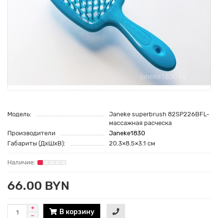
Модель:
Janeke superbrush 82SP226BFL-
массажная расческа
Производители
Janeke1830
Габариты (ДхШхВ):
20.3×8.5×3.1 см
66.00 BYN
В корзину