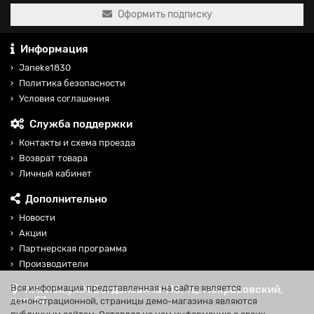
Оформить подписку
Информация
Janeke1830
Политика безопасности
Условия соглашения
Служба поддержки
Контакты и схема проезда
Возврат товара
Личный кабинет
Дополнительно
Новости
Акции
Партнерская программа
Производители
Вся информация представленная на сайте является
г.Минск,ул.М.Богдановича 118, тц. Некрасовский,
пав. 57
демонстрационной, страницы демо-магазина являются