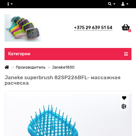
+375 29 639 51 54
0
Все категории
Категории
Производитель
Janeke1830
Janeke superbrush 82SP226BFL- массажная
расческа