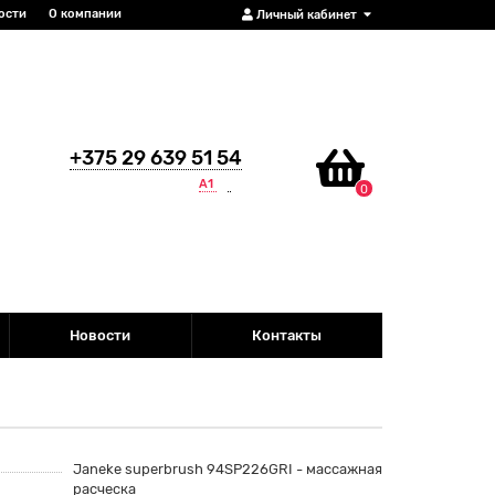
ости
О компании
Личный кабинет
+375 29 639 51 54
А1
0
Новости
Контакты
Janeke superbrush 94SP226GRI - массажная
расческа