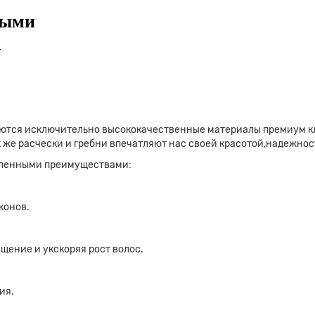
лыми
h
ются исключительно высококачественные материалы премиум к
к же расчески и гребни впечатляют нас своей красотой,надежно
еленными преимуществами:
конов.
щение и укскоряя рост волос.
ия.