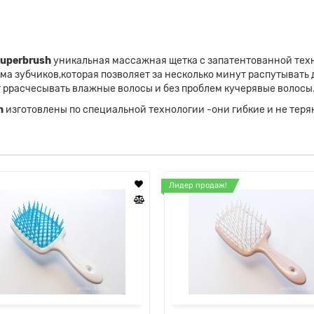
uperbrush
уникальная массажная щетка с запатентованной техн
рма зубчиков,которая позволяет за несколько минут распутыват
 ррасчесывать влажные волосы и без проблем кучерявые волосы
h
изготовлены по специальной технологии -они гибкие и не тер
Лидер продаж!