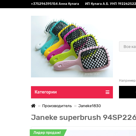
+375296395154 Анна Кулага
ИП Кулага А.Б. УНП 192262522 
Все к
Например
Категории
Производитель
Janeke1830
Janeke superbrush 94SP226
Лидер продаж!