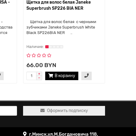
RSA -
Щетка для волос белая Janeke
Щетка для
Superbrush SP226 BIA NER
бирюзовы
Superbru
 -
Щетка для волос белая с черными
Щетка для 
одства
зубчиками Janeke Superbrush White
бирюзовым
ются
Black SP226BIA NER ..
Superbrus
производст
66.00 BYN
66.00 
В корзину
Уведо
Оформить подписку
г.Минск,ул.М.Богдановича 118,