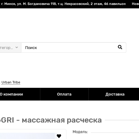
г. Минск, ул. М. Богдановича 118, т.ц. Некрасовский, 2 этаж, 46 павильон
Нов
атегории
:
Urban Tribe
О компании
Оплата
Доставка
GRI - массажная расческа
Модель: