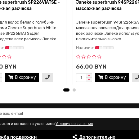
e superbrush SP226VIATSE -
Janeke superbrush 94SP226
жная расческа
массажная расческа
для волос белая с голубыми
Janeke superbrush 94SP226RSA
ами Janeke Superbrush White
массажная расческаДля произв
ise SP226BIATSEДля
всех расчесок Janeke использу
одства всех расчесок Janeke..
исключительно высоко..
0 BYN
66.00 BYN
В корзину
В корзину
читал и согласен с условиями
Условия соглашения
жба поддержки
Дополнительно