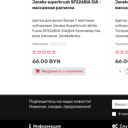
Janeke superbrush SP226BIA GIA -
Janek
массажная расческа
масса
Щетка для волос белая с желтыми
Щетка 
зубчиками Janeke Superbrush White
зубчик
Fuxia SP226BIA GIAДля производства
Turquo
всех расчесок Janeke&nbs..
произв
66.00 BYN
66.0
Уведомить о наличии
Подпишитесь на наши новости!
Новинки, скидки, предложения!
Я про
Информация
Слу