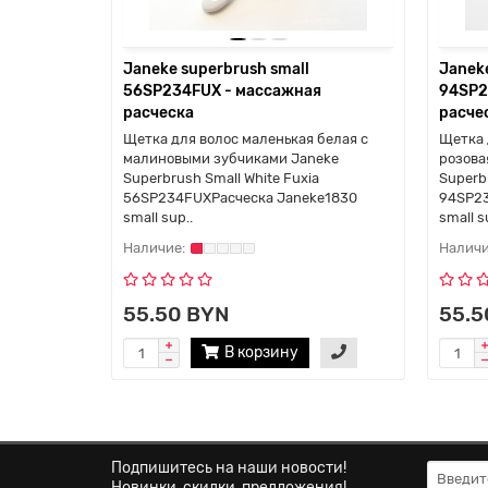
Janeke superbrush small
Janeke
56SP234FUX - массажная
94SP2
расческа
расче
Щетка для волоc маленькая белая с
Щетка 
малиновыми зубчиками Janeke
розова
Superbrush Small White Fuxia
Superb
56SP234FUXРасческа Janeke1830
94SP23
small sup..
small s
55.50 BYN
55.5
В корзину
Подпишитесь на наши новости!
Новинки, скидки, предложения!