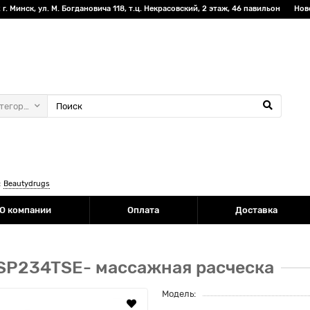
г. Минск, ул. М. Богдановича 118, т.ц. Некрасовский, 2 этаж, 46 павильон
Нов
атегории
:
Beautydrugs
О компании
Оплата
Доставка
6SP234TSE- массажная расческа
Модель: