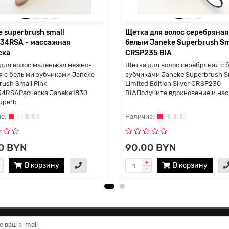
 superbrush small
Щетка для волос серебряная
34RSA - массажная
белым Janeke Superbrush Sm
ска
CRSP235 BIA
для волос маленькая нежно-
Щетка для волос серебряная с 
я с белыми зубчиками Janeke
зубчиками Janeke Superbrush S
rush Small Pink
Limited Edition Silver CRSP230
4RSAРасческа Janeke1830
BIAПолучите вдохновение и нас.
uperb..
0 BYN
90.00 BYN
В корзину
В корзину