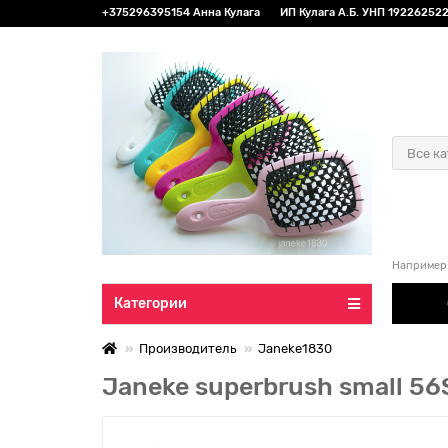
+375296395154 Анна Кулага
ИП Кулага А.Б. УНП 192262522 
Все к
Например
Категории
Производитель
Janeke1830
Janeke superbrush small 5