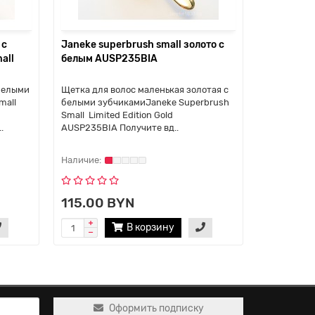
 с
Janeke superbrush small золото с
Janeke su
all
белым AUSP235BIA
82SP234T
расческа
белыми
Щетка для волос маленькая золотая с
Щетка для 
mall
белыми зубчикамиJaneke Superbrush
,бирюзовая
Small Limited Edition Gold
Superbrush
.
AUSP235BIA Получите вд..
82SP234TS
smol..
115.00 BYN
55.50 
В корзину
Оформить подписку