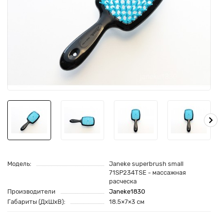
Модель:
Janeke superbrush small
71SP234TSE - массажная
расческа
Производители
Janeke1830
Габариты (ДхШхВ):
18.5×7×3 см