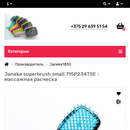
+375 29 639 51 54
0
Все категории
Категории
Производитель
Janeke1830
Janeke superbrush small 71SP234TSE -
массажная расческа