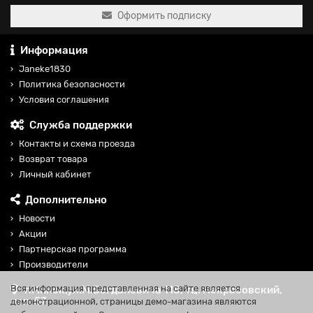
Оформить подписку
Информация
Janeke1830
Политика безопасности
Условия соглашения
Служба поддержки
Контакты и схема проезда
Возврат товара
Личный кабинет
Дополнительно
Новости
Акции
Партнерская программа
Производители
Вся информация представленная на сайте является
г.Минск,ул.М.Богдановича 118, тц. Некрасовский,
пав. 57
демонстрационной, страницы демо-магазина являются