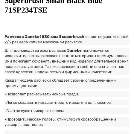
Superbrush Small Black Blue
71SP234TSE
Расческа Janeke1830 small superbrush
является уменьшенной
2/3 размера копией массажной расчески.
Для производства всех расчесок
Janeke
используются
исключительно высококачественные материалы премиум класса.
Они помогают сохранять внешний вид изделия длительное время
после экcплуатации. Так же расчески и гребни впечатляют нас
своей красотой, надежностью и фирменными качествами.
Каждая модель расчески обладает своими определенными
преимуществами:
-Позволяет расчесывать мокрые пряди.
-Легко создавать укладки-просто идеальна для локонов.
-Быстро сушить мокрые волосы.
-Проводить массаж головы, стимулируя кровообращение и
уcксоряя рост волос.