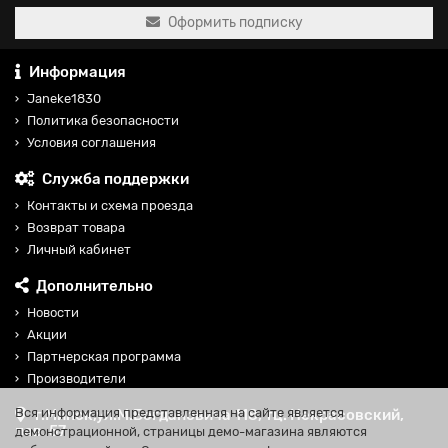
Оформить подписку
Информация
Janeke1830
Политика безопасности
Условия соглашения
Служба поддержки
Контакты и схема проезда
Возврат товара
Личный кабинет
Дополнительно
Новости
Акции
Партнерская программа
Производители
Вся информация представленная на сайте является
г.Минск,ул.М.Богдановича 118, тц. Некрасовский,
пав. 57
демонстрационной, страницы демо-магазина являются