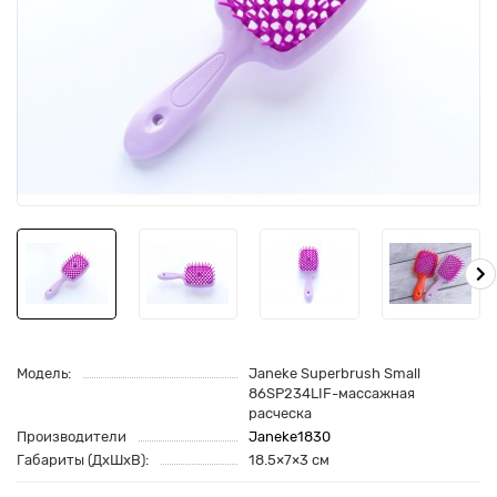
Модель:
Janeke Superbrush Small
86SP234LIF-массажная
расческа
Производители
Janeke1830
Габариты (ДхШхВ):
18.5×7×3 см