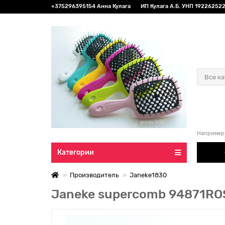
+375296395154 Анна Кулага
ИП Кулага А.Б. УНП 192262522 
Все к
Например
Категории
Производитель
Janeke1830
Janeke supercomb 94871ROS