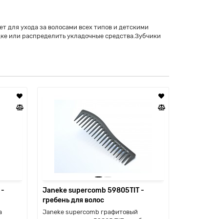
т для ухода за волосами всех типов и детскими
адке или распределить укладочные средства.Зубчики
 -
Janeke supercomb 59805TIT -
Janeke su
гребень для волос
для волос
а
Janeke supercomb графитовый
Janeke sup