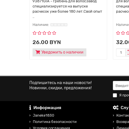
93871GIA - гребень для волосЗавод
для во
специализируется на выпуске
специа
расчесок уже более 180 лет.Свой опыт
расчесо
..
26.00 BYN
32.0
Уведомить о наличии
Подпишитесь на наши новости!
Новинки, скидки, предложения!
Я про
Информация
Слу
Janeke1830
Контак
Политика безопасности
Возвра
Условия соглашения
Личны