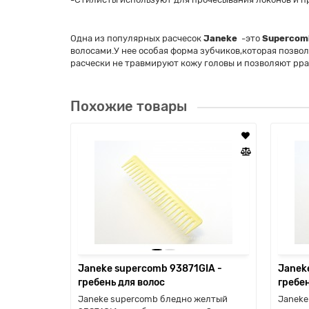
Одна из популярных расчесок
Janeke
-это
Superco
волосами.У нее особая форма зубчиков,которая позво
расчески не травмируют кожу головы и позволяют рра
Похожие товары
Janeke supercomb 93871GIA -
Janek
гребень для волос
гребен
Janeke supercomb бледно желтый
Janeke