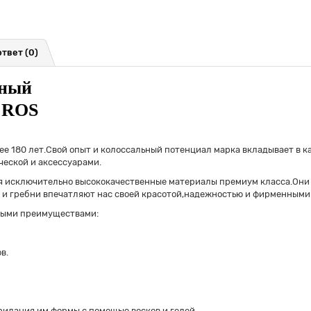
ответ
(0)
сный
1 ROS
лее 180 лет.Свой опыт и колоссальный потенциал марка вкладывает в
ческой и аксессуарами.
 исключительно высококачественные материалы премиум класса.Они 
и и гребни впечатляют нас своей красотой,надежностью и фирменными
ными преимуществами:
в.
ридания им формы с помощью восков и гелей.