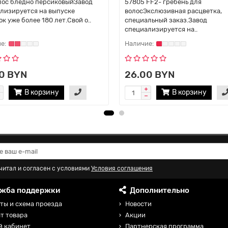
лос бледно персиковыйЗавод
57805 FF2- гребень для
лизируется на выпуске
волосЭкслюзивная расцветка,
к уже более 180 лет.Свой о..
специальный заказ.Завод
специализируется на..
0 BYN
26.00 BYN
В корзину
В корзину
читал и согласен с условиями
Условия соглашения
жба поддержки
Дополнительно
ты и схема проезда
Новости
т товара
Акции
й кабинет
Партнерская программа