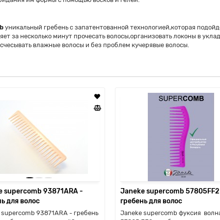
mb
уникальный гребень с запатентованной технологией,которая подойде
ляет за несколько минут прочесать волосы,организовать локоны в укл
счесывать влажные волосы и без проблем кучерявые волосы.
e supercomb 93871ARA -
Janeke supercomb 57805FF2
ь для волос
гребень для волос
 supercomb 93871ARA - гребень
Janeke supercomb фуксия волн