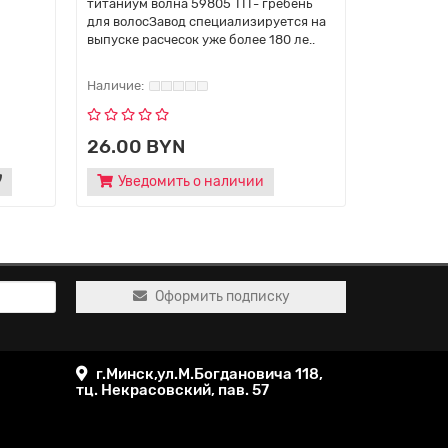
титаниум волна 59805 TIT- гребень
- гребень 
для волосЗавод специализируется на
специализ
выпуске расчесок уже более 180 ле..
расчесок у
и ко..
26.00 BYN
26.00 
Уведомить о наличии
Оформить подписку
г.Минск,ул.М.Богдановича 118,
тц. Некрасовский, пав. 57