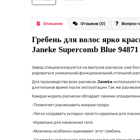
Описание
Отзывов (0)
Вопрос-
Гребень для волос ярко кра
Janeke Supercomb Blue 9487
Завод специализируется на выпуске расчесок уже бо
радоваться уникальной,функциональной,стильной рас
Для производства всех расчесок
Janeke
используются
длительное время после экплуатации.Так же расческ
Каждая модель расчески обладает своими определен
-Позволяет расчесывать мокрые пряди.
-Легко создавать укладки-просто идеальна для локоно
-Идеально для нанесения геля.
-Мужчины особенно оценивают этот гребень.
-Стилисты используют для прочесывания локонов и п