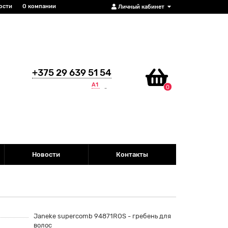
ости
О компании
Личный кабинет
+375 29 639 51 54
А1
0
Новости
Контакты
Janeke supercomb 94871ROS - гребень для
волос