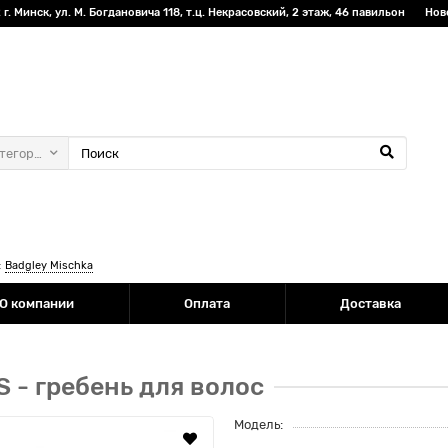
г. Минск, ул. М. Богдановича 118, т.ц. Некрасовский, 2 этаж, 46 павильон
Нов
атегории
:
Badgley Mischka
О компании
Оплата
Доставка
 - гребень для волос
Модель: