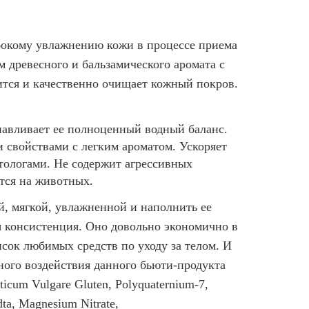
бокому увлажнению кожи в процессе приема
 древесного и бальзамического аромата с
ится и качественно очищает кожный покров.
авливает ее полноценный водный баланс.
 свойствами с легким ароматом. Ускоряет
тологами. Не содержит агрессивных
тся на животных.
й, мягкой, увлажненной и наполнить ее
я консистенция. Оно довольно экономично в
исок любимых средств по уходу за телом. И
ного воздействия данного бьюти-продукта
ticum Vulgare Gluten, Polyquaternium-7,
dta, Magnesium Nitrate,