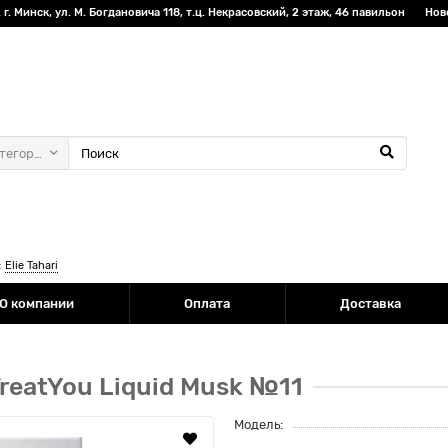
г. Минск, ул. М. Богдановича 118, т.ц. Некрасовский, 2 этаж, 46 павильон
Нов
атегории
:
Elie Tahari
О компании
Оплата
Доставка
reatYou Liquid Musk №11
Модель: