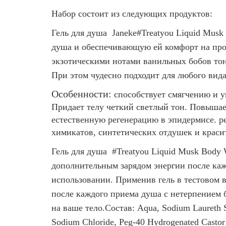
Набор состоит из следующих продуктов:
Гель для душа Janeke#Treatyou Liquid Musk
душа и обеспечивающую ей комфорт на прот
экзотическими нотами ванильных бобов тон
При этом чудесно подходит для любого вид
Особенности:
способствует смягчению и 
Придает телу четкий светлый тон. Повышае
естественную регенерацию в эпидермисе. 
химикатов, синтетических отдушек и краси
Гель для душа #Treatyou Liquid Musk Body
дополнительным зарядом энергии после каж
использовании. Применив гель в тестовом в
после каждого приема душа с нетерпением б
на ваше тело.
Состав:
Aqua, Sodium Laureth S
Sodium Chloride, Peg-40 Hydrogenated Castor O