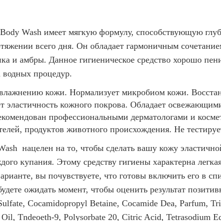
 Body Wash
имеет мягкую формулу, способствующую глу
яжении всего дня. Он обладает гармоничным сочетанием
ка и амбры. Данное гигиеническое средство хорошо пен
а водных процедур.
увлажнению кожи. Нормализует микробиом кожи. Восстан
т эластичность кожного покрова. Обладает освежающими
рекомендован профессиональными дерматологами и косме
телей, продуктов животного происхождения. Не тестируе
 Wash
нацелен на то, чтобы сделать вашу кожу эластично
дого купания. Этому средству гигиены характерна легка
арианте, вы почувствуете, что готовы включить его в сп
удете ожидать момент, чтобы оценить результат позитив
ulfate, Cocamidopropyl Betaine, Cocamide Dea, Parfum, Tri
il, Tndeoeth-9, Polysorbate 20, Citric Acid, Tetrasodium E