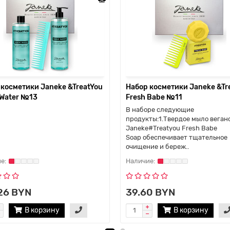
 косметики Janeke &TreatYou
Набор косметики Janeke &Tr
 Water №13
Fresh Babe №11
В наборе следующие
продукты:1.Твердое мыло веган
Janeke#Treatyou Fresh Babe
Soap обеспечивает тщательное
очищение и береж..
26 BYN
39.60 BYN
В корзину
В корзину