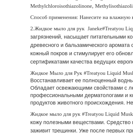
Methylchloroisothiazolinone, Methylisothiazoli
Способ применения:
Нанесите на влажную 
2.
Жидкое мыло для рук Janeke#Treatyou Li
загрязнений, насыщает питательными к
древесного и бальзамического аромата 
кожный покров и стимулирует его обнов
сертификатами качества ведущих европе
Жидкое Мыло для Рук #Treatyou Liquid Mus
Восстанавливает ее полноценный водный
Обладает освежающими свойствами с ле
профессиональными дерматологами и кос
продуктов животного происхождения. Не
Жидкое мыло для рук #Treatyou Liquid Mus
кожу полезными веществами. Средство п
заживит трещинки. Уже после первых пр