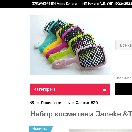
+375296395154 Анна Кулага
ИП Кулага А.Б. УНП 192262522 
Все к
Например
Категории
Производитель
Janeke1830
Набор косметики Janeke &T
Новинка