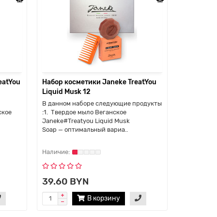
eatYou
Набор косметики Janeke TreatYou
Набор кос
Liquid Musk 12
Magic Wat
В данном наборе следующие продукты
В наборе 
ское
:1. Твердое мыло Веганское
продукты:1
Janeke#Treatyou Liquid Musk
антибакте
Soap — оптимальный вариа..
#Treatyou 
и нежно з..
39.60 BYN
39.00 
В корзину