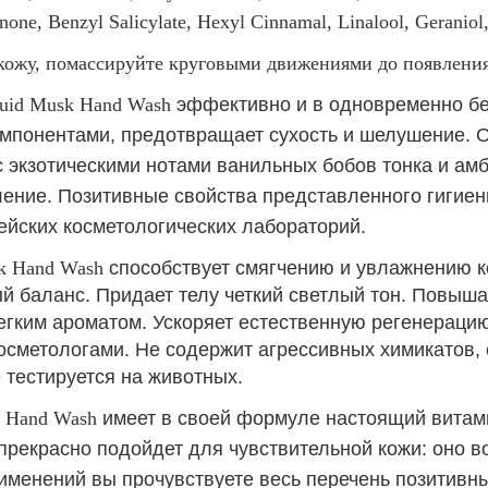
none, Benzyl Salicylate, Hexyl Cinnamal, Linalool, Geraniol,
кожу, помассируйте круговыми движениями до появления 
quid Musk Hand Wash
эффективно и в одновременно бе
омпонентами, предотвращает сухость и шелушение. 
с экзотическими нотами ванильных бобов тонка и ам
ление. Позитивные свойства представленного гигие
йских косметологических лабораторий.
k Hand Wash
способствует смягчению и увлажнению к
 баланс. Придает телу четкий светлый тон. Повышае
гким ароматом. Ускоряет естественную регенераци
метологами. Не содержит агрессивных химикатов, с
 тестируется на животных.
k Hand Wash
имеет в своей формуле настоящий вита
рекрасно подойдет для чувствительной кожи: оно во
именений вы прочувствуете весь перечень позитивн