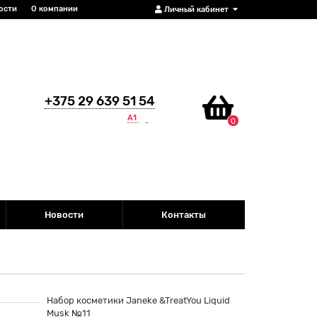
ости
О компании
Личный кабинет
+375 29 639 51 54
А1
0
Новости
Контакты
Набор косметики Janeke &TreatYou Liquid
Musk №11