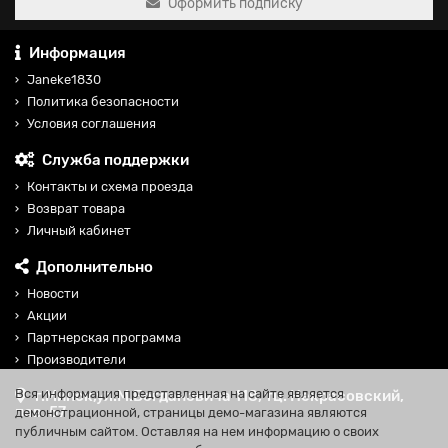
Оформить подписку
Информация
Janeke1830
Политика безопасности
Условия соглашения
Служба поддержки
Контакты и схема проезда
Возврат товара
Личный кабинет
Дополнительно
Новости
Акции
Партнерская программа
Производители
Вся информация представленная на сайте является
г.Минск,ул.М.Богдановича 118, тц. Некрасовский,
пав. 57
демонстрационной, страницы демо-магазина являются
публичным сайтом. Оставляя на нем информацию о своих