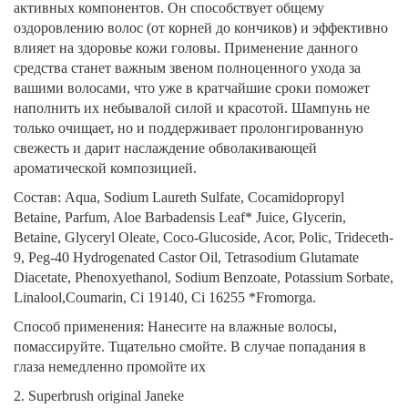
активных компонентов. Он способствует общему
оздоровлению волос (от корней до кончиков) и эффективно
влияет на здоровье кожи головы. Применение данного
средства станет важным звеном полноценного ухода за
вашими волосами, что уже в кратчайшие сроки поможет
наполнить их небывалой силой и красотой. Шампунь не
только очищает, но и поддерживает пролонгированную
свежесть и дарит наслаждение обволакивающей
ароматической композицией.
Состав:
Aqua, Sodium Laureth Sulfate, Cocamidopropyl
Betaine, Parfum, Aloe Barbadensis Leaf* Juice, Glycerin,
Betaine, Glyceryl Oleate, Coco-Glucoside, Acor, Polic, Trideceth-
9, Peg-40 Hydrogenated Castor Oil, Tetrasodium Glutamate
Diacetate, Phenoxyethanol, Sodium Benzoate, Potassium Sorbate,
Linalool,
Coumarin, Ci 19140, Ci 16255 *Fromorga.
Способ применения:
Нанесите на влажные волосы,
помассируйте. Тщательно смойте. В случае попадания в
глаза немедленно промойте их
2. Superbrush original Janeke