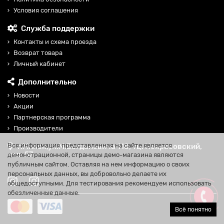
Условия соглашения
Служба поддержки
Контакты и схема проезда
Возврат товара
Личный кабинет
Дополнительно
Новости
Акции
Партнерская программа
Производители
Вся информация представленная на сайте является
г.Минск,ул.М.Богдановича 118, тц. Некрасовский,
пав. 57
демонстрационной, страницы демо-магазина являются
публичным сайтом. Оставляя на нем информацию о своих
персональных данных, вы добровольно делаете их
общедоступными. Для тестирования рекомендуем использовать
обезличенные данные.
Всё понятно