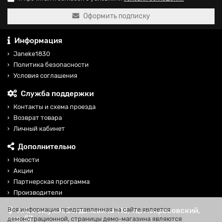
Оформить подписку
Информация
Janeke1830
Политика безопасности
Условия соглашения
Служба поддержки
Контакты и схема проезда
Возврат товара
Личный кабинет
Дополнительно
Новости
Акции
Партнерская программа
Производители
Вся информация представленная на сайте является
г.Минск,ул.М.Богдановича 118, тц. Некрасовский,
пав. 57
демонстрационной, страницы демо-магазина являются