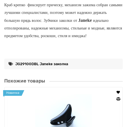
Краб крепко фиксирует прическу, механизм зажима собран самыми
лучшими специалистами, поэтому может надежно держать
Janeke
большую прядь волос. Зубчики заколки от
идеально
отполированы, надежные механизмы, стильные и модные, являются
предметом удобства, роскоши, стиля и имиджа!
Janeke
Все изделия бренда
на 80% производятся вручную, а
инновационные технологии и современные материалы делают
JG29100DBL Janeke заколка
продукцию бренда поистине уникальной и неповторимой!
Идеальный и изысканый подарок от Janeke для ваших родных и
Похожие товары
любимых подарит незабываемые эмоции и радость!
В производстве заколки используется
оцинкованное 24-
Новинка
каратное золото и хромированное покрытие.