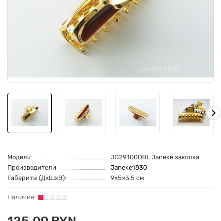
Модель:
JG29100DBL Janeke заколка
Производители
Janeke1830
Габариты (ДхШхВ):
9×5×3.5 см
125.00 BYN