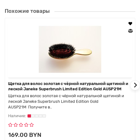
термостойкостью и благодаря этому открывают новые
горизонты для Ваших творческих укладок. У расчески
Похожие товары
запатентованная форма с отверстиями, которые напоминают
пчелиный улей, благодаря которым горячий воздух фена
распределяется настолько равномерно, что сушка волос
происходит за несколько мгновений без всякого вреда для
них.
Щетка для волос золотая с чёрной натуральной щетиной и
леской Janeke Superbrush Limited Edition Gold AUSP21M
Щетка для волос золотая с чёрной натуральной щетиной и
леской Janeke Superbrush Limited Edition Gold
AUSP21M Получите в..
169.00 BYN