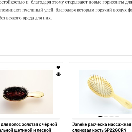
остойкостью и благодаря этому открывают новые горизонты для
апоминают пчелиный улей, благодаря которым горячий воздух фе
ез всякого вреда для них.
для волос золотая с чёрной
Janeke расческа массажная
альной щетиной и леской
слоновая кость SP22GCRN