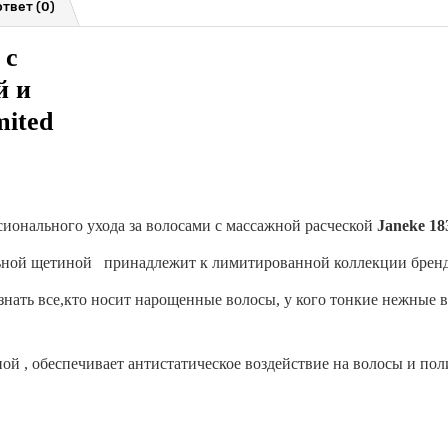
ответ
(0)
 с
й и
mited
ионального ухода за волосами с массажной расческой
Janeke 18
альной щетиной принадлежит к лимитированной коллекции брен
знать все,кто носит нарощенные волосы, у кого тонкие нежные 
ной
, обеспечивает антистатическое воздействие на волосы и по