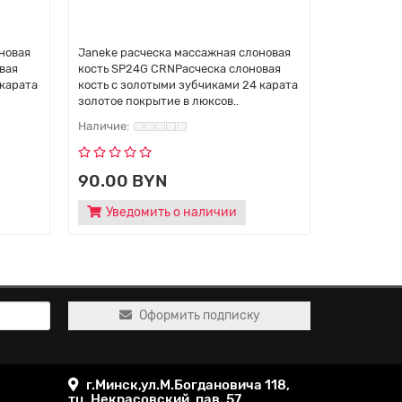
новая
Janeke расческа массажная слоновая
Щетка для 
вая
кость SP24G CRNРасческа слоновая
зубчикамиJ
 карата
кость с золотыми зубчиками 24 карата
Edition Go
золотое покрытие в люксов..
вдохновени
90.00 BYN
172.80
Уведомить о наличии
Оформить подписку
г.Минск,ул.М.Богдановича 118,
тц. Некрасовский, пав. 57