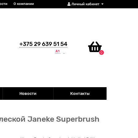
ости
О компании
Личный кабинет
+375 29 639 51 54
А1
0
Новости
Контакты
леской Janeke Superbrush