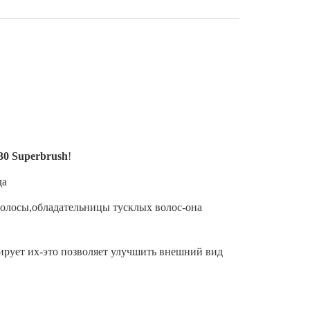
30
Superbrush
!
да
волосы,обладательницы тусклых волос-она
лирует их-это позволяет улучшить внешний вид