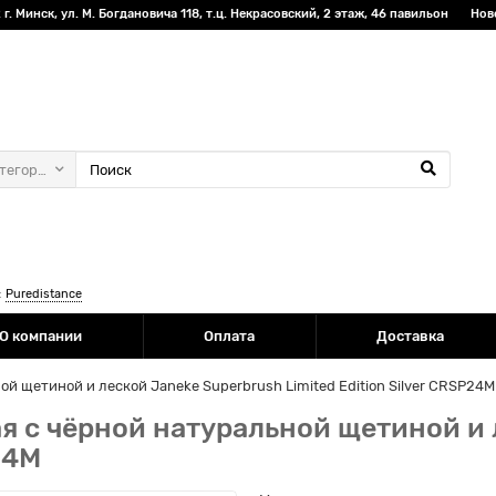
г. Минск, ул. М. Богдановича 118, т.ц. Некрасовский, 2 этаж, 46 павильон
Нов
атегории
:
Puredistance
О компании
Оплата
Доставка
й щетиной и леской Janeke Superbrush Limited Edition Silver CRSP24M
я с чёрной натуральной щетиной и 
24M