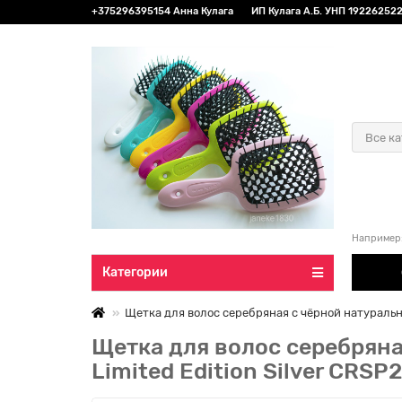
+375296395154 Анна Кулага
ИП Кулага А.Б. УНП 192262522 
Все к
Например
Категории
Щетка для волос серебряная с чёрной натурально
Щетка для волос серебряна
Limited Edition Silver CRSP