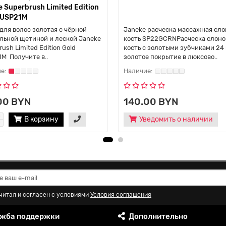
 Superbrush Limited Edition
AUSP21M
для волос золотая с чёрной
Janeke расческа массажная сло
льной щетиной и леской Janeke
кость SP22GCRNРасческа слоно
ush Limited Edition Gold
кость с золотыми зубчиками 24
M Получите в..
золотое покрытие в люксово..
00 BYN
140.00 BYN
В корзину
Уведомить о наличии
читал и согласен с условиями
Условия соглашения
жба поддержки
Дополнительно