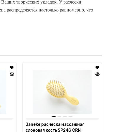
 Ваших творческих укладок. У расчески
на распределяется настолько равномерно, что
Janeke расческа массажная
Janeke su
слоновая кость SP24G CRN
AUSP230