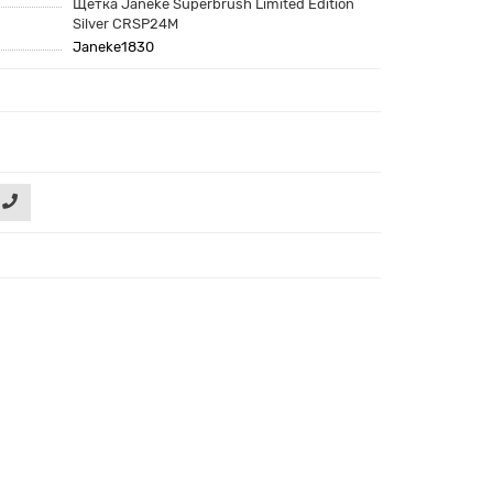
Щетка Janeke Superbrush Limited Edition
Silver CRSP24M
Janeke1830